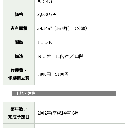
歩：4分
価格
3,900
万円
専有面積
54.14㎡（16.4坪）（公簿）
間取
1ＬＤＫ
構造
ＲＣ 地上11階建 ／
11階
管理費・
7800円・5100円
修繕積立費
築年数／
2002年(平成14年) 8月
完成予定日