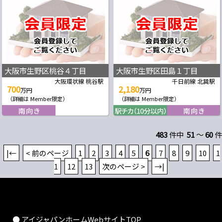
大阪市生野区桃谷４丁目
大阪市生野区田島１丁目
大阪環状線 桃谷駅
千日前線 北巽駅
700
2,180
万円
万円
（詳細は Member限定）
（詳細は Member限定）
483
件中
51
～
60
件
|←
< 前のページ
1
2
3
4
5
6
7
8
9
10
1
1
12
13
次のページ >
→|
● アイジャパンホームWebサイトTOP