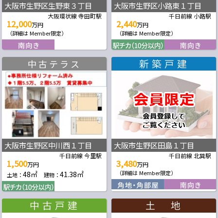
大阪市生野区生野東３丁目
大阪市生野区小路東１丁目
大阪環状線 寺田町駅
千日前線 小路駅
12,000
2,440
万円
万円
（詳細は Member限定）
（詳細は Member限定）
中古テラス
大阪市生野区中川西１丁目
大阪市生野区田島１丁目
千日前線 今里駅
千日前線 北巽駅
1,500
3,480
万円
万円
48㎡
41.38㎡
（詳細は Member限定）
土地：
建物：