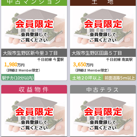
大阪市生野区新今里３丁目
大阪市生野区田島５丁目
千日前線 今里駅
千日前線 南巽駅
1,980
3,650
万円
万円
（詳細は Member限定）
（詳細は Member限定）
中古テラス