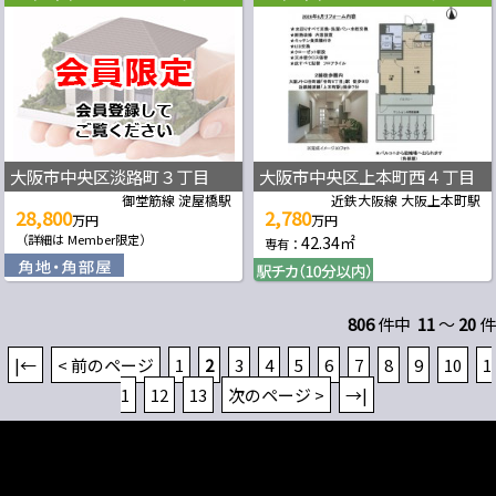
大阪市中央区淡路町３丁目
大阪市中央区上本町西４丁目
御堂筋線 淀屋橋駅
近鉄大阪線 大阪上本町駅
28,800
2,780
万円
万円
（詳細は Member限定）
42.34㎡
専有：
806
件中
11
～
20
件
|←
< 前のページ
1
2
3
4
5
6
7
8
9
10
1
1
12
13
次のページ >
→|