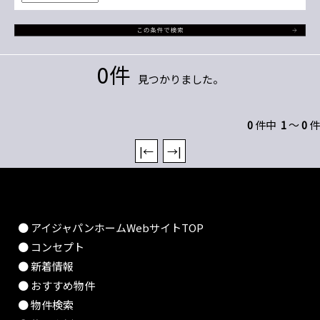
0件
見つかりました。
0
件中
1
～
0
件
|←
→|
● アイジャパンホームWebサイトTOP
● コンセプト
● 新着情報
● おすすめ物件
● 物件検索