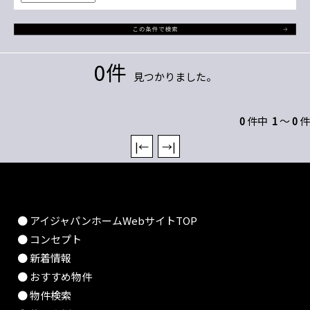
0件
見つかりました。
0
件中
1
～
0
件
|←
→|
● アイジャパンホームWebサイトTOP
● コンセプト
● 新着情報
● おすすめ物件
● 物件検索