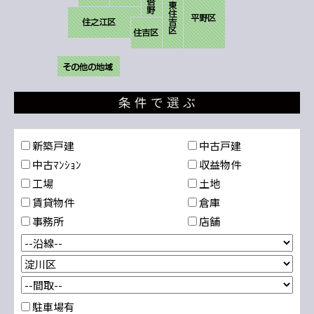
新築戸建
中古戸建
中古ﾏﾝｼｮﾝ
収益物件
工場
土地
賃貸物件
倉庫
事務所
店舗
駐車場有