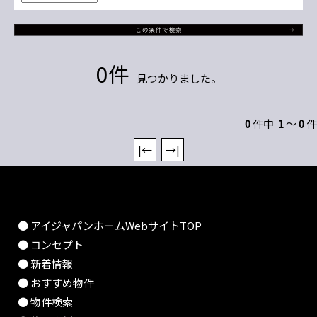
0件
見つかりました。
0
件中
1
～
0
件
|←
→|
● アイジャパンホームWebサイトTOP
● コンセプト
● 新着情報
● おすすめ物件
● 物件検索