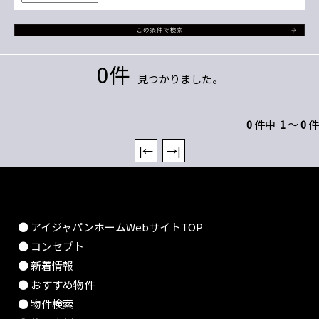
0件
見つかりました。
0
件中
1
～
0
件
|←
→|
● アイジャパンホームWebサイトTOP
● コンセプト
● 新着情報
● おすすめ物件
● 物件検索