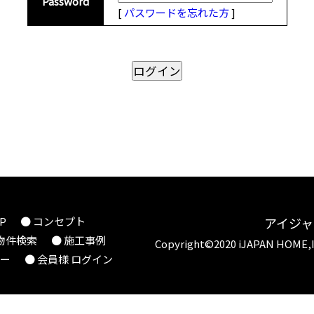
Password
[
パスワードを忘れた方
]
P
● コンセプト
アイジ
 物件検索
● 施工事例
Copyright©2020 iJAPAN HOME,
シー
● 会員様 ログイン