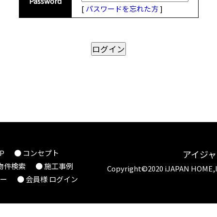
Password
[
パスワードを忘れた方
]
P
● コンセプト
アイジ
 物件検索
● 施工事例
Copyright©2020 iJAPAN HOME,
シー
● 会員様 ログイン