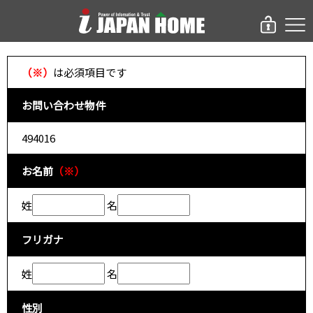
（※）
は必須項目です
お問い合わせ物件
494016
お名前
（※）
姓
名
フリガナ
姓
名
性別